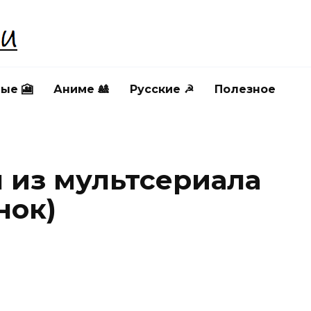
ые 🎦
Аниме 🎎
Русские ☭
Полезное
 из мультсериала
нок)