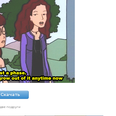
Скачать
две подруги