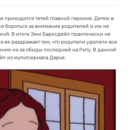
я приходится тетей главной героине. Детям в
я бороться за внимание родителей и им не
кой. В итоге Эми Барксдейл практически не
а ее раздражает тем, что родители уделяли все
ение из-за обиды последней на Риту. В данной
л из мультсериала Дарья.