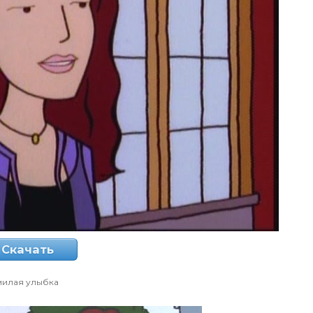
Скачать
милая улыбка