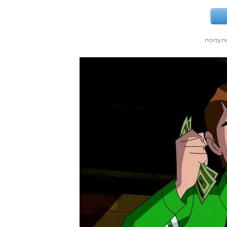
попул