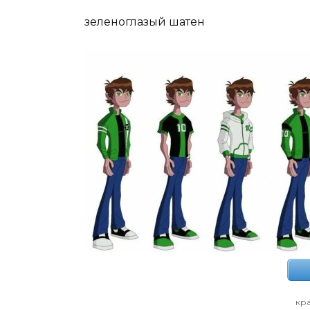
зеленоглазый шатен
кра