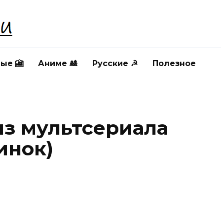
ые 🎦
Аниме 🎎
Русские ☭
Полезное
из мультсериала
инок)