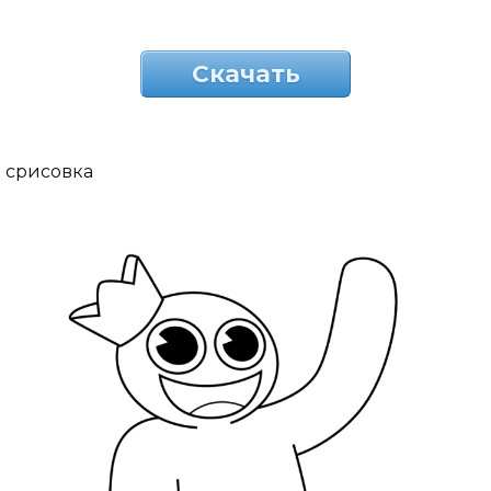
Скачать
срисовка