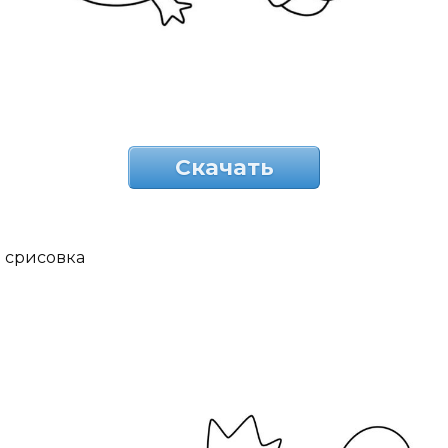
Скачать
срисовка