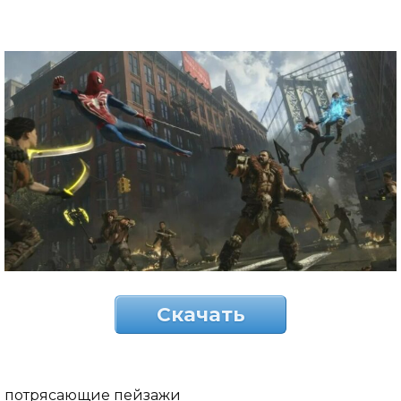
Скачать
потрясающие пейзажи