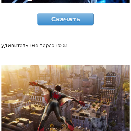
Скачать
удивительные персонажи