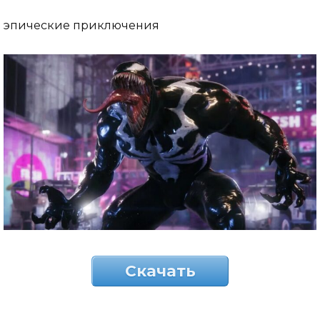
эпические приключения
Скачать