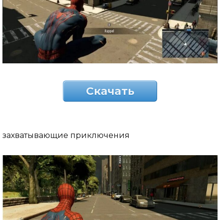
Скачать
захватывающие приключения