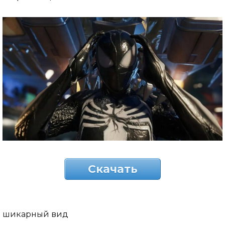
Скачать
шикарный вид