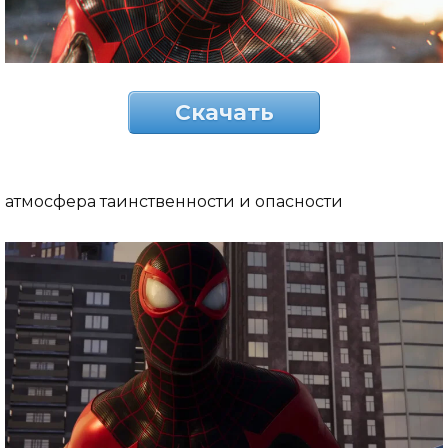
Скачать
атмосфера таинственности и опасности