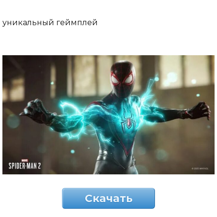
уникальный геймплей
Скачать