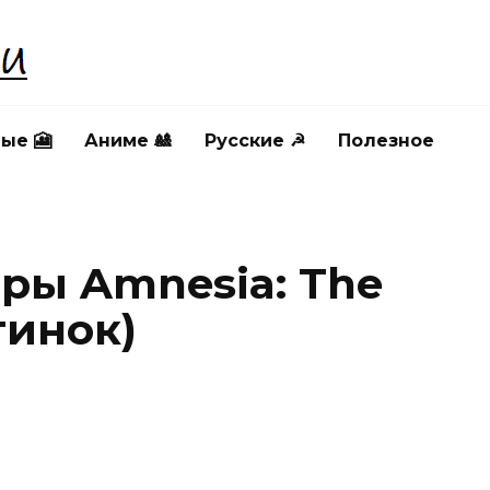
ые 🎦
Аниме 🎎
Русские ☭
Полезное
гры Amnesia: The
тинок)