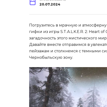
20.07.2024
Погрузитесь в мрачную и атмосферну
гифки из игры S.T.A.L.K.E.R. 2: Heart 
загадочность этого мистического мира
Давайте вместе отправимся в увлека
пейзажам и столкнемся с темными си
Чернобыльскую зону.