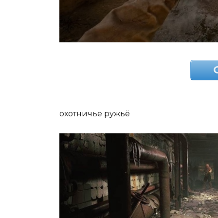
охотничье ружьё