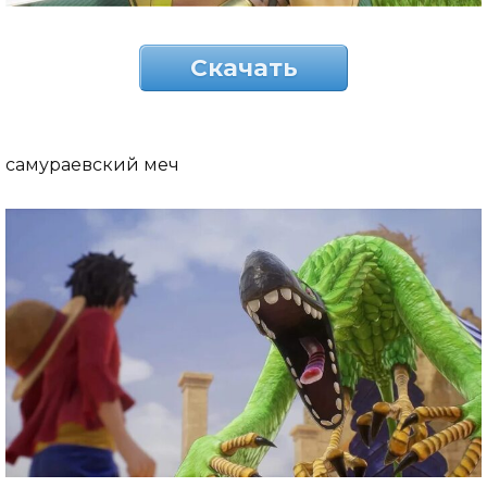
Скачать
самураевский меч