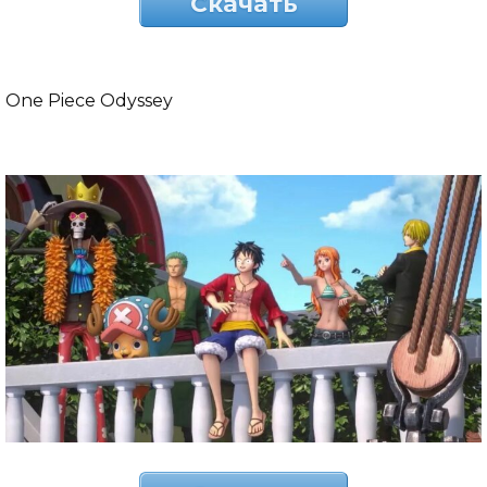
Скачать
One Piece Odyssey