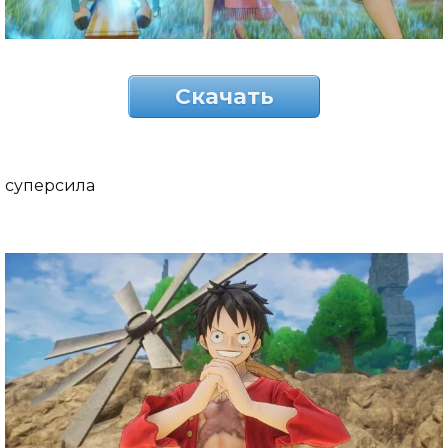
Скачать
суперсила