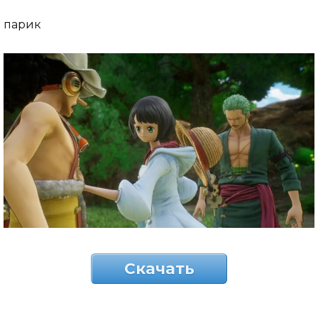
парик
Скачать