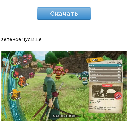
Скачать
зеленое чудище