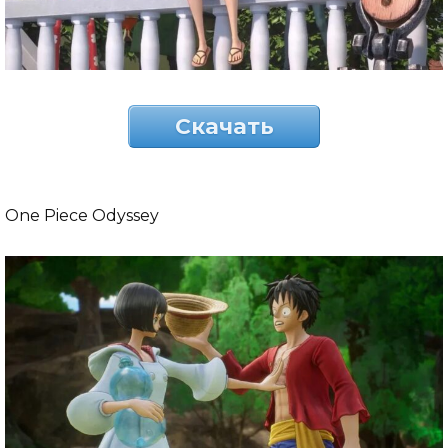
Скачать
One Piece Odyssey