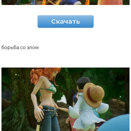
Скачать
борьба со злом