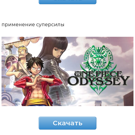
применение суперсилы
Скачать