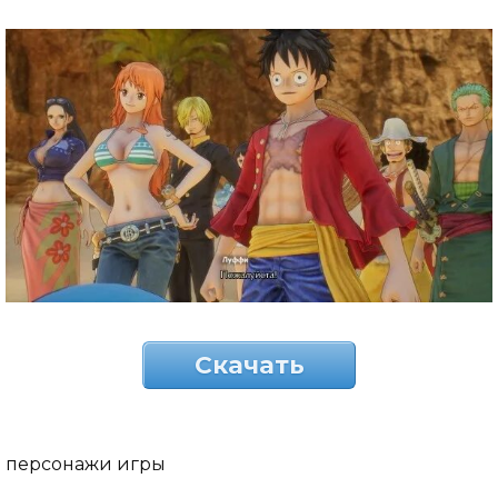
Скачать
персонажи игры