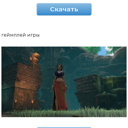
Скачать
геймплей игры