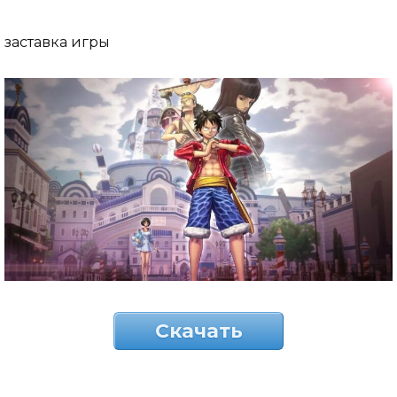
заставка игры
Скачать