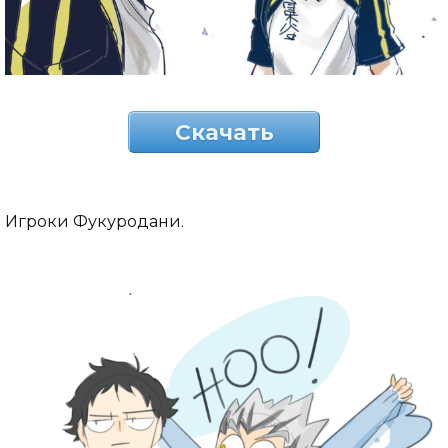
Скачать
Игроки Фукуродани.