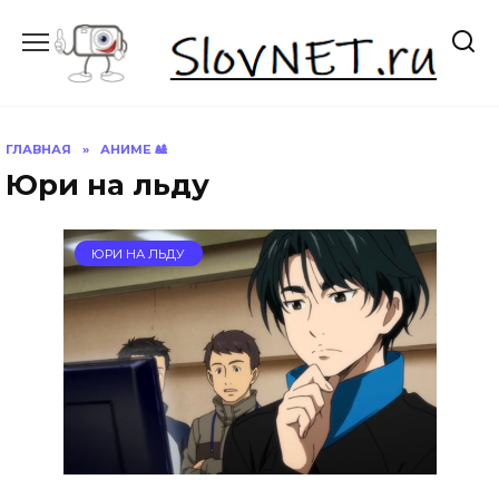
Перейти
к
содержанию
ГЛАВНАЯ
»
АНИМЕ 🎎
Юри на льду
ЮРИ НА ЛЬДУ