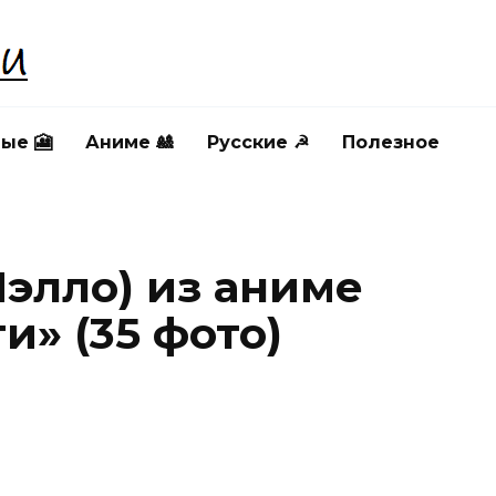
ые 🎦
Аниме 🎎
Русские ☭
Полезное
Мэлло) из аниме
и» (35 фото)