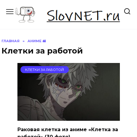
Перейти
к
содержанию
ГЛАВНАЯ
»
АНИМЕ 🎎
Клетки за работой
КЛЕТКИ ЗА РАБОТОЙ
Раковая клетка из аниме «Клетка за
работой» (30 фото)