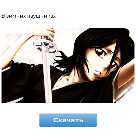
В зимних наушниках.
Скачать