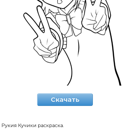
Скачать
Рукия Кучики раскраска.