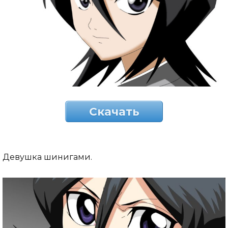
Скачать
Девушка шинигами.