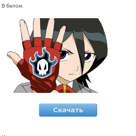
В белом.
Скачать