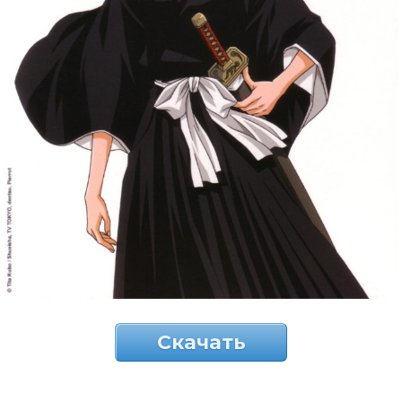
Скачать