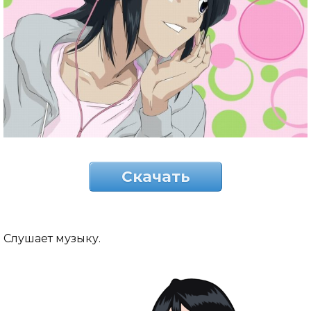
Скачать
Слушает музыку.