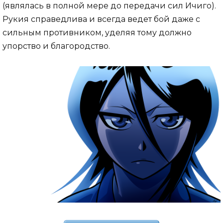
(являлась в полной мере до передачи сил Ичиго).
Рукия справедлива и всегда ведет бой даже с
сильным противником, уделяя тому должно
упорство и благородство.