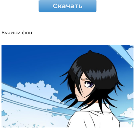
Скачать
Кучики фон.