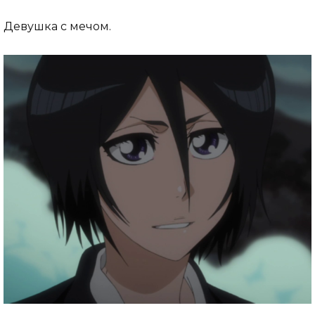
Девушка с мечом.