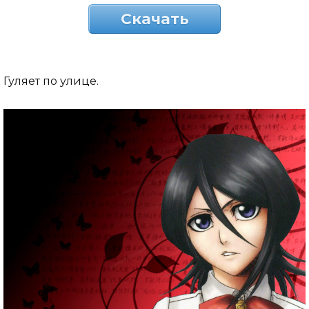
Скачать
Гуляет по улице.