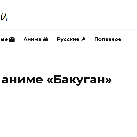
ые 🎦
Аниме 🎎
Русские ☭
Полезное
 аниме «Бакуган»